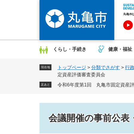
ペ
メ
ー
ニ
ジ
ュ
の
ー
先
を
頭
飛
で
ば
くらし・手続き
健康・福祉
す
し
。
て
トップページ
>
分類でさがす
>
行
本
現在地
定資産評価審査委員会
文
へ
令和6年度第1回 丸亀市固定資産
足あと
会議開催の事前公表