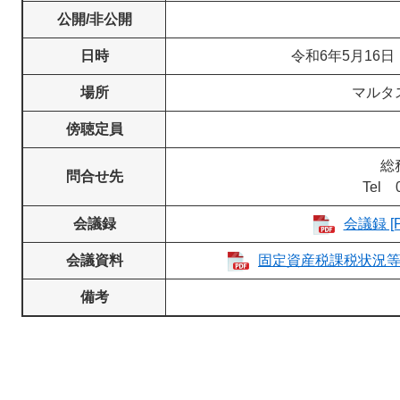
公開/非公開
日時
令和6年5月16日
場所
マルタス
傍聴定員
総
問合せ先
Tel 
会議録
会議録 [
会議資料
固定資産税課税状況等につ
備考