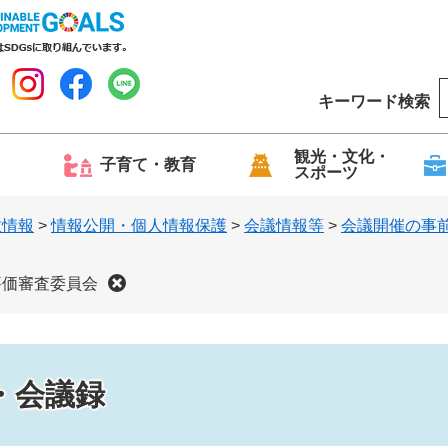
キーワード検索
o
o
g
観光・文化・
子育て・教育
スポーツ
l
e
政情報
>
情報公開・個人情報保護
>
会議情報等
>
会議開催の事
評価審査委員会
・会議録