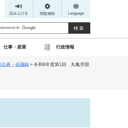
読み上げる
Language
閲覧補助
G
仕事・産業
行政情報
カ
前公表・会議録
>
令和6年度第1回 丸亀市固
ス
タ
ム
検
索