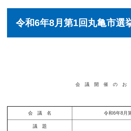
本
文
令和6年8月第1回丸亀市選
会 議 開 催 の お
会 議 名
令和6年8月
議 題