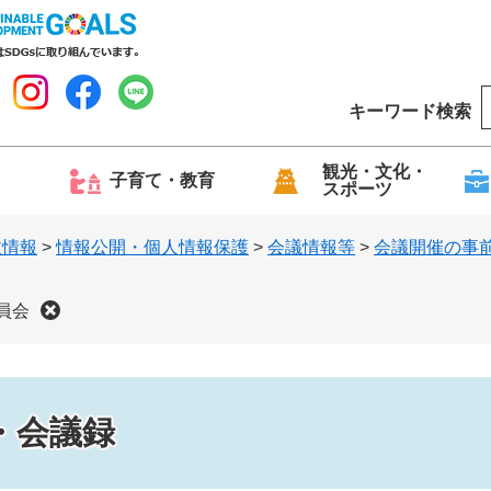
キーワード検索
o
o
g
観光・文化・
子育て・教育
スポーツ
l
e
政情報
>
情報公開・個人情報保護
>
会議情報等
>
会議開催の事
員会
・会議録