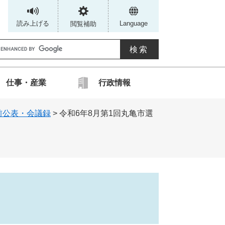
読み上げる
Language
閲覧補助
G
仕事・産業
行政情報
カ
前公表・会議録
>
令和6年8月第1回丸亀市選
ス
タ
ム
検
索