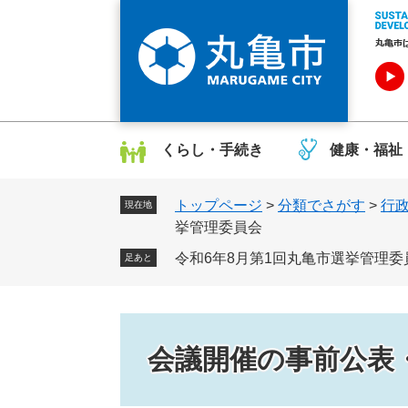
ペ
メ
ー
ニ
ジ
ュ
の
ー
先
を
頭
飛
で
ば
くらし・手続き
健康・福祉
す
し
。
て
トップページ
>
分類でさがす
>
行
本
現在地
挙管理委員会
文
へ
令和6年8月第1回丸亀市選挙管理委
足あと
会議開催の事前公表