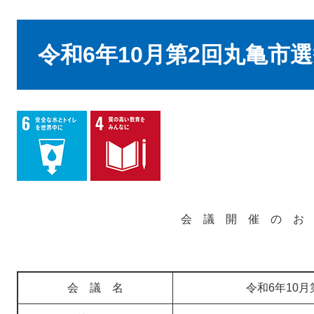
本
文
令和6年10月第2回丸亀市
会 議 開 催 の お
会 議 名
令和6年10