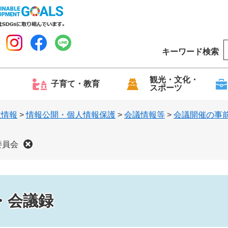
キーワード検索
o
o
g
観光・文化・
子育て・教育
スポーツ
l
e
政情報
>
情報公開・個人情報保護
>
会議情報等
>
会議開催の事
委員会
・会議録