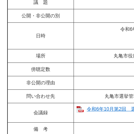
議 題
公開・非公開の別
令和6
日時
場所
丸亀市役
傍聴定数
非公開の理由
問い合わせ先
丸亀市選挙管
令和6年10月第2回 
会議録
備 考