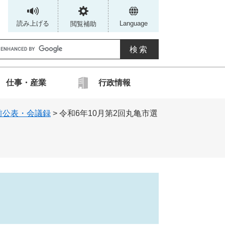
読み上げる
Language
閲覧補助
G
仕事・産業
行政情報
カ
前公表・会議録
>
令和6年10月第2回丸亀市選
ス
タ
ム
検
索