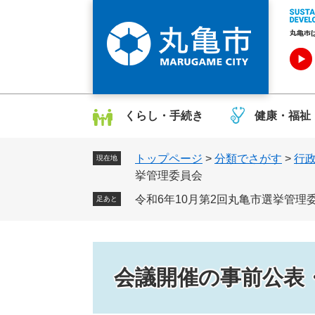
ペ
メ
ー
ニ
ジ
ュ
の
ー
先
を
頭
飛
で
ば
くらし・手続き
健康・福祉
す
し
。
て
トップページ
>
分類でさがす
>
行
本
現在地
挙管理委員会
文
へ
令和6年10月第2回丸亀市選挙管理
足あと
会議開催の事前公表