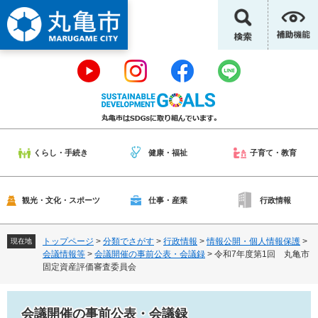
ペ
メ
ー
ニ
ジ
ュ
の
ー
先
を
頭
飛
で
ば
す
し
。
て
本
くらし・手続き
健康・福祉
子育て・教育
文
へ
観光・文化・スポーツ
仕事・産業
行政情報
トップページ
>
分類でさがす
>
行政情報
>
情報公開・個人情報保護
>
現在地
会議情報等
>
会議開催の事前公表・会議録
>
令和7年度第1回 丸亀市
固定資産評価審査委員会
会議開催の事前公表・会議録