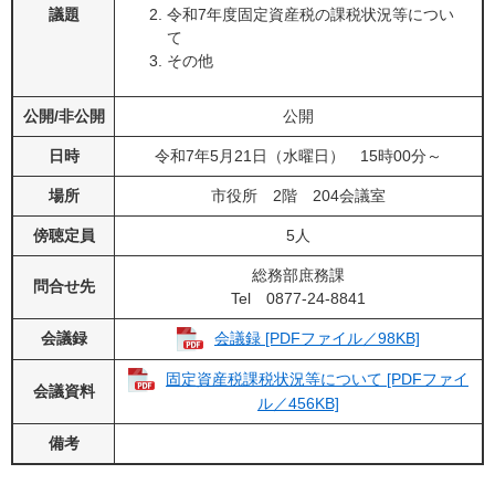
議題
令和7年度固定資産税の課税状況等につい
て
その他
公開/非公開
公開
日時
令和7年5月21日（水曜日） 15時00分～
場所
市役所 2階 204会議室
傍聴定員
5人
総務部庶務課
問合せ先
Tel 0877-24-8841
会議録
会議録 [PDFファイル／98KB]
固定資産税課税状況等について [PDFファイ
会議資料
ル／456KB]
備考