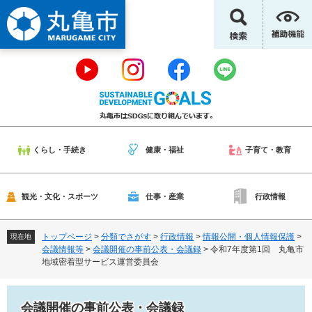
ペ
メ
ー
ニ
ジ
ュ
の
ー
先
を
頭
飛
で
ば
す
し
。
て
本
くらし・手続き
健康・福祉
子育て・教育
文
へ
観光・文化・スポーツ
仕事・産業
行政情報
トップページ
>
分類でさがす
>
行政情報
>
情報公開・個人情報保護
>
現在地
会議情報等
>
会議開催の事前公表・会議録
>
令和7年度第1回 丸亀市
地域密着型サービス運営委員会
会議開催の事前公表・会議録