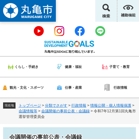
ペ
メ
ー
ニ
ジ
ュ
の
ー
先
を
頭
飛
で
ば
す
し
。
て
本
くらし・手続き
健康・福祉
子育て・教育
文
へ
観光・文化・スポーツ
仕事・産業
行政情報
トップページ
>
分類でさがす
>
行政情報
>
情報公開・個人情報保護
>
現在地
会議情報等
>
会議開催の事前公表・会議録
>
令和7年12月第1回丸亀市
選挙管理委員会
会議開催の事前公表・会議録