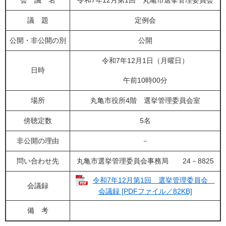
会 議 名
令和7年12月第1回 丸亀市選挙管理委員会
議 題
定例会
公開・非公開の別
公開
令和7年12月1日（月曜日）
日時
午前10時00分
場所
丸亀市役所4階 選挙管理委員会室
傍聴定数
5名
非公開の理由
－
問い合わせ先
丸亀市選挙管理委員会事務局 24－8825
令和7年12月第1回 選挙管理委員会
会議録
会議録 [PDFファイル／82KB]
備 考