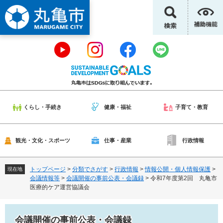
ペ
メ
ー
ニ
ジ
ュ
の
ー
先
を
頭
飛
で
ば
す
し
。
て
本
くらし・手続き
健康・福祉
子育て・教育
文
へ
観光・文化・スポーツ
仕事・産業
行政情報
トップページ
>
分類でさがす
>
行政情報
>
情報公開・個人情報保護
>
現在地
会議情報等
>
会議開催の事前公表・会議録
>
令和7年度第2回 丸亀市
医療的ケア運営協議会
会議開催の事前公表・会議録