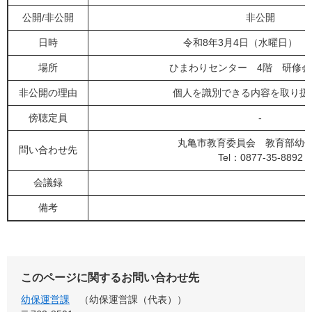
公開/非公開
非公開
日時
令和8年3月4日（水曜日） 1
場所
ひまわりセンター 4階 研修会
非公開の理由
個人を識別できる内容を取り扱
傍聴定員
-
丸亀市教育委員会 教育部幼
問い合わせ先
Tel：0877-35-8892
会議録
備考
このページに関するお問い合わせ先
幼保運営課
幼保運営課（代表）