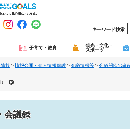
キーワード検索
o
o
g
観光・文化・
子育て・教育
スポーツ
l
e
政情報
>
情報公開・個人情報保護
>
会議情報等
>
会議開催の事
日）
・会議録