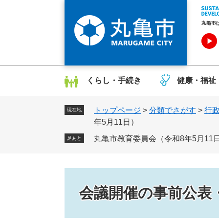
ペ
メ
ー
ニ
ジ
ュ
の
ー
先
を
頭
飛
で
ば
くらし・手続き
健康・福祉
す
し
。
て
トップページ
>
分類でさがす
>
行
本
現在地
年5月11日）
文
へ
丸亀市教育委員会（令和8年5月11
足あと
会議開催の事前公表