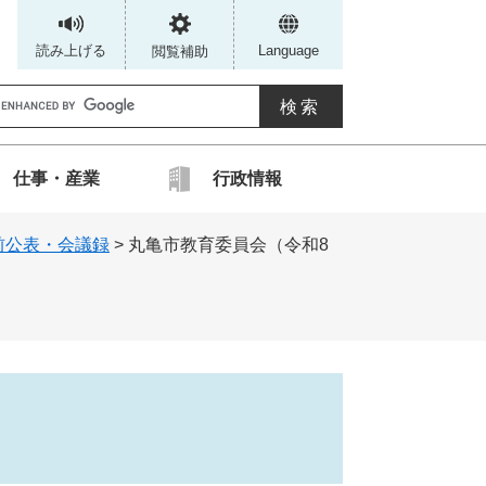
読み上げる
Language
閲覧補助
G
仕事・産業
行政情報
カ
前公表・会議録
>
丸亀市教育委員会（令和8
ス
タ
ム
検
索