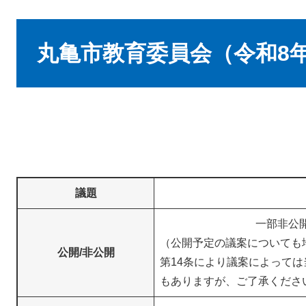
本
文
丸亀市教育委員会（令和8年
議題
一部非公開
（公開予定の議案についても
公開/非公開
第14条により議案によって
もありますが、ご了承くださ