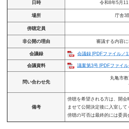
日時
令和8年5月1
場所
庁舎3
傍聴定員
非公開の理由
審議する内容に
会議録
会議録 [PDFファイル／12
会議資料
議案第3号 [PDFファイル／
丸亀市教
問い合わせ先
傍聴を希望される方は、開会
備考
ませて公開決定後に入室して
傍聴の可否は最終的には委員