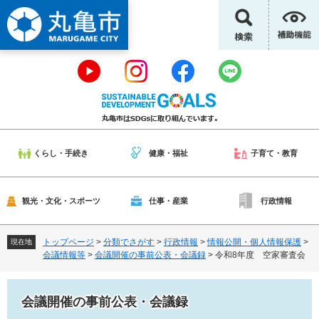
ペ
メ
ー
ニ
ジ
ュ
の
ー
先
を
頭
飛
で
ば
す
し
。
て
本
くらし・手続き
健康・福祉
子育て・教育
文
へ
観光・文化・スポーツ
仕事・産業
行政情報
トップページ
>
分類でさがす
>
行政情報
>
情報公開・個人情報保護
>
現在地
会議情報等
>
会議開催の事前公表・会議録
>
令和8年度 空家審査会
会議開催の事前公表・会議録