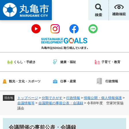
ペ
メ
ー
ニ
ジ
ュ
の
ー
先
を
頭
飛
で
ば
す
し
。
て
本
くらし・手続き
健康・福祉
子育て・教育
文
へ
観光・文化・スポーツ
仕事・産業
行政情報
トップページ
>
分類でさがす
>
行政情報
>
情報公開・個人情報保護
>
現在地
会議情報等
>
会議開催の事前公表・会議録
>
令和8年度 空家対策協
議会
会議開催の事前公表・会議録