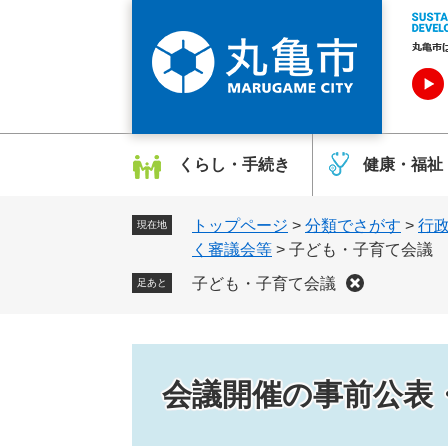
ペ
メ
ー
ニ
ジ
ュ
の
ー
先
を
頭
飛
で
ば
くらし・手続き
健康・福祉
す
し
。
て
トップページ
>
分類でさがす
>
行
本
現在地
く審議会等
>
子ども・子育て会議
文
へ
子ども・子育て会議
足あと
会議開催の事前公表