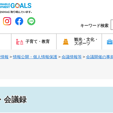
キーワード検索
o
o
g
観光・文化・
子育て・教育
スポーツ
l
e
政情報
>
情報公開・個人情報保護
>
会議情報等
>
会議開催の事
・会議録