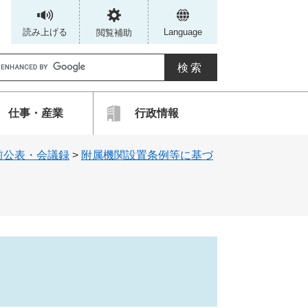
読み上げる
Language
閲覧補助
G
仕事・産業
行政情報
カ
前公表・会議録
>
附属機関設置条例等に基づ
ス
タ
ム
検
索