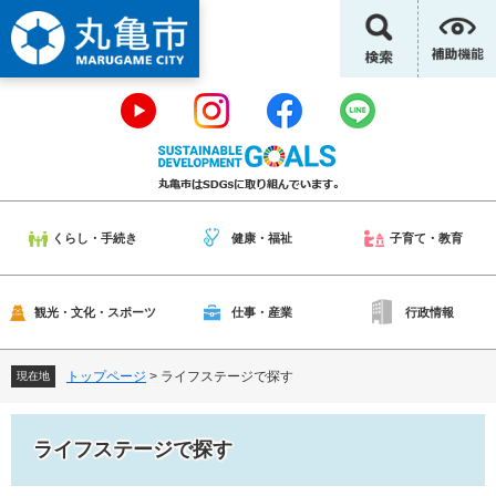
ペ
メ
ー
ニ
ジ
ュ
の
ー
先
を
頭
飛
で
ば
す
し
。
て
本
くらし・手続き
健康・福祉
子育て・教育
文
へ
観光・文化・スポーツ
仕事・産業
行政情報
トップページ
>
ライフステージで探す
現在地
ライフステージで探す