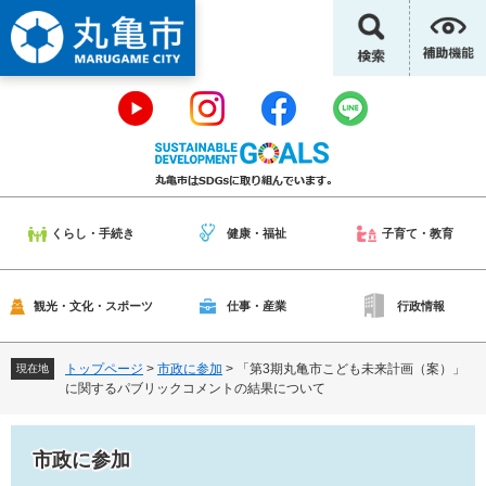
ペ
メ
ー
ニ
ジ
ュ
の
ー
先
を
頭
飛
で
ば
す
し
。
て
本
くらし・手続き
健康・福祉
子育て・教育
文
へ
観光・文化・スポーツ
仕事・産業
行政情報
トップページ
>
市政に参加
>
「第3期丸亀市こども未来計画（案）」
現在地
に関するパブリックコメントの結果について
市政に参加