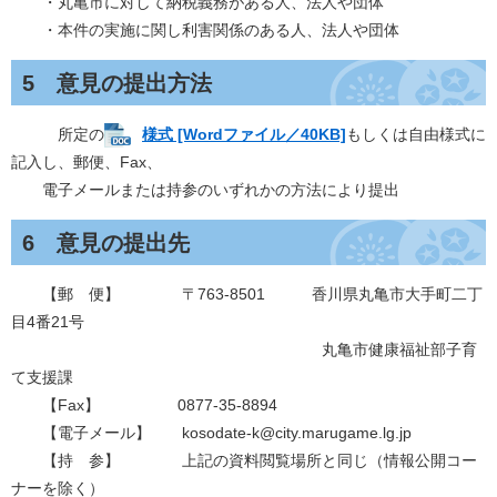
・丸亀市に対して納税義務がある人、法人や団体
・本件の実施に関し利害関係のある人、法人や団体
5 意見の提出方法
所定の
様式 [Wordファイル／40KB]
もしくは自由様式に
記入し、郵便、Fax、
電子メールまたは持参のいずれかの方法により提出
6 意見の提出先
【郵 便】 〒763-8501 香川県丸亀市大手町二丁
目4番21号
丸亀市健康福祉部子育
て支援課
【Fax】 0877-35-8894
【電子メール】 kosodate-k@city.marugame.lg.jp
【持 参】 上記の資料閲覧場所と同じ（情報公開コー
ナーを除く）