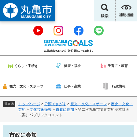
ペ
メ
ー
ニ
ジ
ュ
の
ー
先
を
頭
飛
で
ば
す
し
。
て
本
くらし・手続き
健康・福祉
子育て・教育
文
へ
観光・文化・スポーツ
仕事・産業
行政情報
トップページ
>
分類でさがす
>
観光・文化・スポーツ
>
歴史・文化・
現在地
芸術
>
文化芸術振興
>
市政に参加
>
第二次丸亀市文化芸術基本計画
（案）パブリックコメント
市政に参加