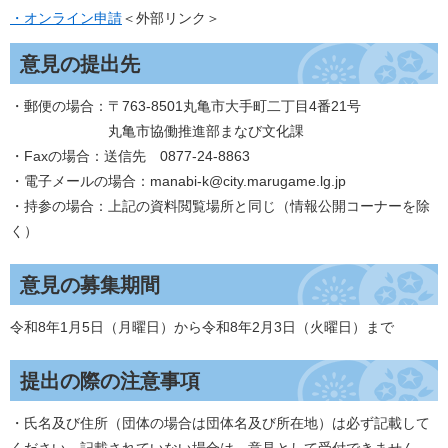
・オンライン申請
＜外部リンク＞
意見の提出先
・郵便の場合：〒763-8501丸亀市大手町二丁目4番21号
丸亀市協働推進部まなび文化課
・Faxの場合：送信先 0877-24-8863
・電子メールの場合：manabi-k@city.marugame.lg.jp
・持参の場合：上記の資料閲覧場所と同じ（情報公開コーナーを除
く）
意見の募集期間
令和8年1月5日（月曜日）から令和8年2月3日（火曜日）まで
提出の際の注意事項
・氏名及び住所（団体の場合は団体名及び所在地）は必ず記載して
ください。記載されていない場合は、意見として受付できません。