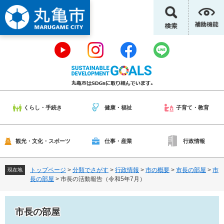
ペ
メ
ー
ニ
ジ
ュ
の
ー
先
を
頭
飛
で
ば
す
し
。
て
本
くらし・手続き
健康・福祉
子育て・教育
文
へ
観光・文化・スポーツ
仕事・産業
行政情報
トップページ
>
分類でさがす
>
行政情報
>
市の概要
>
市長の部屋
>
市
現在地
長の部屋
>
市長の活動報告（令和5年7月）
市長の部屋