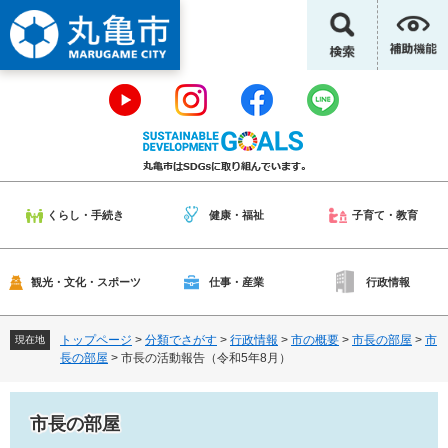
ペ
メ
ー
ニ
ジ
ュ
の
ー
先
を
頭
飛
で
ば
す
し
。
て
本
くらし・手続き
健康・福祉
子育て・教育
文
へ
観光・文化・スポーツ
仕事・産業
行政情報
トップページ
>
分類でさがす
>
行政情報
>
市の概要
>
市長の部屋
>
市
現在地
長の部屋
>
市長の活動報告（令和5年8月）
市長の部屋