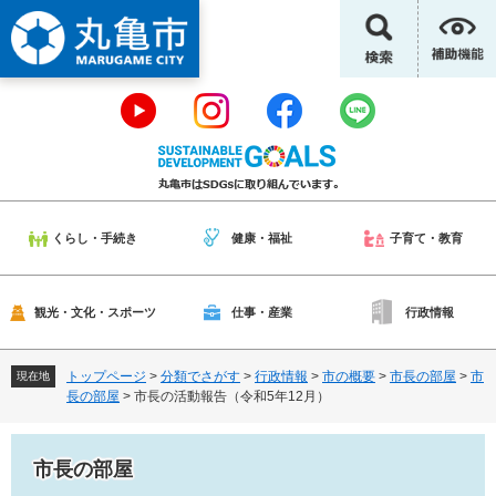
ペ
メ
ー
ニ
ジ
ュ
の
ー
先
を
頭
飛
で
ば
す
し
。
て
本
くらし・手続き
健康・福祉
子育て・教育
文
へ
観光・文化・スポーツ
仕事・産業
行政情報
トップページ
>
分類でさがす
>
行政情報
>
市の概要
>
市長の部屋
>
市
現在地
長の部屋
>
市長の活動報告（令和5年12月）
市長の部屋