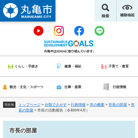
ペ
メ
ー
ニ
ジ
ュ
の
ー
先
を
頭
飛
で
ば
す
し
。
て
本
くらし・手続き
健康・福祉
子育て・教育
文
へ
観光・文化・スポーツ
仕事・産業
行政情報
トップページ
>
分類でさがす
>
行政情報
>
市の概要
>
市長の部屋
>
市
現在地
長の部屋
>
市長の活動報告（令和6年4月）
市長の部屋