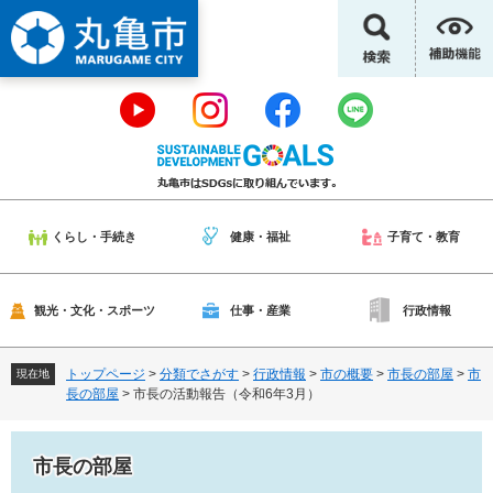
ペ
メ
ー
ニ
ジ
ュ
の
ー
先
を
頭
飛
で
ば
す
し
。
て
本
くらし・手続き
健康・福祉
子育て・教育
文
へ
観光・文化・スポーツ
仕事・産業
行政情報
トップページ
>
分類でさがす
>
行政情報
>
市の概要
>
市長の部屋
>
市
現在地
長の部屋
>
市長の活動報告（令和6年3月）
市長の部屋