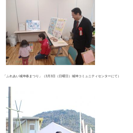
「ふれあい城坤春まつり」（3月3日（日曜日）城坤コミュニティセンターにて）