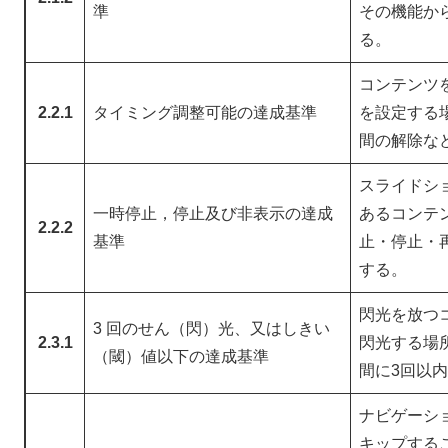
準
その機能か
る。
コンテンツ
2.2.1
タイミング調整可能の達成基準
を設定する
間の解除な
スライドシ
一時停止，停止及び非表示の達成
あるコンテ
2.2.2
基準
止・停止・
する。
閃光を放つ
3 回のせん（閃）光、又はしきい
2.3.1
閃光する場
（閾）値以下の達成基準
間に3回以
ナビゲーシ
キップする