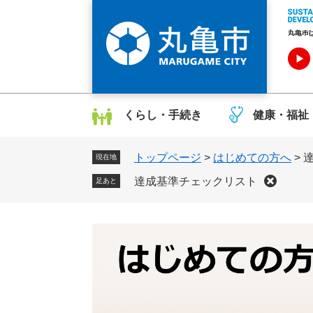
ペ
メ
ー
ニ
ジ
ュ
の
ー
先
を
頭
飛
で
ば
くらし・手続き
健康・福祉
す
し
。
て
トップページ
>
はじめての方へ
>
本
現在地
文
達成基準チェックリスト
足あと
へ