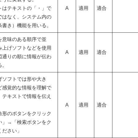
トはテキストの「・」で
A
適用
適合
ではなく、システム内の
条書き）機能を用いる。
を意味のある順序で並
み上げソフトなどを使用
A
適用
適合
図通りの順に情報が伝わ
る。
げソフトでは形や大き
ど感覚的な情報を理解で
、テキストで情報を伝え
A
適用
適合
角形のボタンをクリック
い」→「検索ボタンをク
ください」