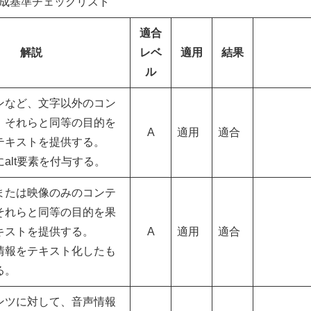
成基準チェックリスト
適合
解説
レベ
適用
結果
ル
ンなど、文字以外のコン
、それらと同等の目的を
A
適用
適合
テキストを提供する。
alt要素を付与する。
または映像のみのコンテ
それらと同等の目的を果
キストを提供する。
A
適用
適合
情報をテキスト化したも
る。
ンツに対して、音声情報