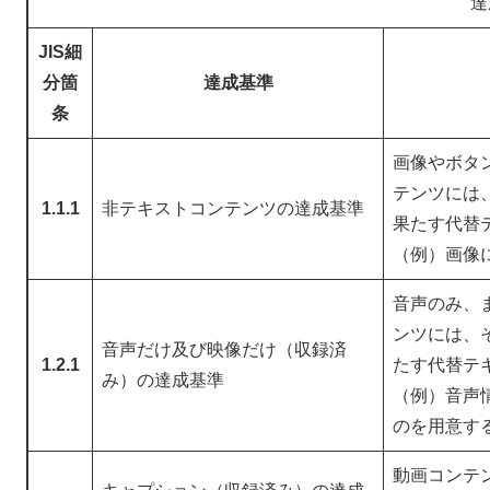
達
JIS
細
分箇
達成基準
条
画像やボタ
テンツには
1.1.1
非テキストコンテンツの達成基準
果たす代替
（例）画像に
音声のみ、
ンツには、
音声だけ及び映像だけ（収録済
1.2.1
たす代替テ
み）の達成基準
（例）音声
のを用意す
動画コンテ