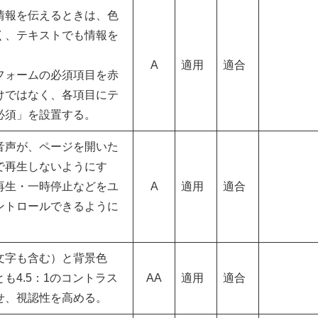
情報を伝えるときは、色
く、テキストでも情報を
A
適用
適合
フォームの必須項目を赤
けではなく、各項目にテ
必須」を設置する。
音声が、ページを開いた
で再生しないようにす
再生・一時停止などをユ
A
適用
適合
ントロールできるように
文字も含む）と背景色
も4.5：1のコントラス
AA
適用
適合
せ、視認性を高める。