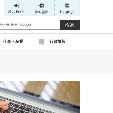
読み上げる
Language
閲覧補助
G
仕事・産業
行政情報
カ
ス
タ
ム
検
索