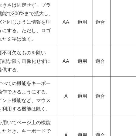
大きさは固定せず、ブラ
能で200%まで拡大し、
ズと同じように情報を理
AA
適用
適合
うにする。ただし、ロゴ
れた文字は除く。
要不可欠なものを除い
可能な限り画像化せずに
AA
適用
適合
提供する。
すべての機能をキーボー
操作できるようにする。
A
適用
適合
イント機能など、マウス
を利用する機能は除く。
を用いてページ上の機能
したとき、キーボードで
A
適用
適合