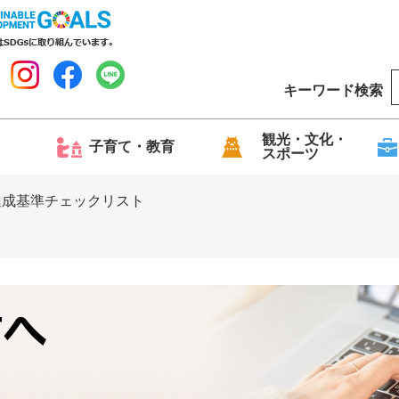
キーワード検索
o
o
g
観光・文化・
子育て・教育
スポーツ
l
e
達成基準チェックリスト