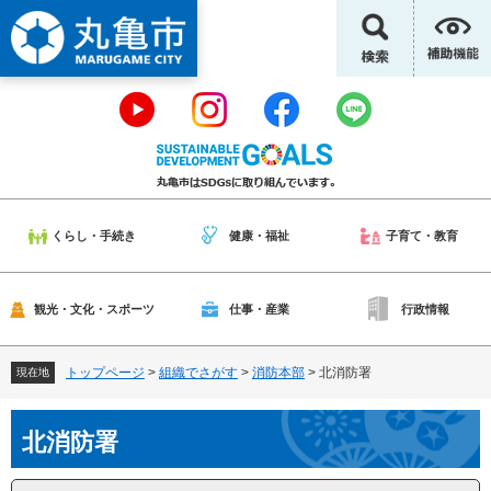
ペ
メ
ー
ニ
ジ
ュ
の
ー
先
を
頭
飛
で
ば
す
し
。
て
本
くらし・手続き
健康・福祉
子育て・教育
文
へ
観光・文化・スポーツ
仕事・産業
行政情報
トップページ
>
組織でさがす
>
消防本部
>
北消防署
現在地
本
北消防署
文