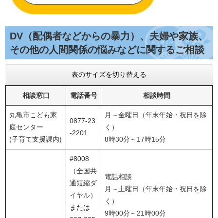
DV（配偶者などからの暴力）、夫婦や家族、
その他の人間関係の悩みなどに関するご相談
表のサイズを切り替える
相談窓口
電話番号
相談時間
丸亀市こども家
月～金曜日（年末年始・祝日を除
0877-23
庭センター
く）
-2201
(子育て支援課内)
8時30分～17時15分
#8008
（全国共
電話相談
通短縮ダ
月～土曜日（年末年始・祝日を除
イヤル）
く）
または
9時00分～21時00分