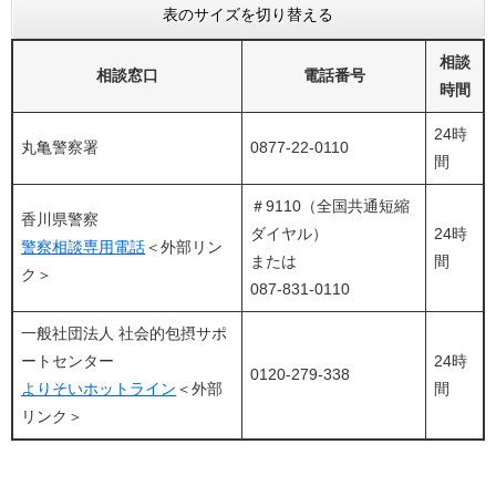
表のサイズを切り替える
相談
相談窓口
電話番号
時間
24時
丸亀警察署
0877-22-0110
間
＃9110（全国共通短縮
香川県警察
ダイヤル）
24時
警察相談専用電話
＜外部リン
または
間
ク＞
087-831-0110
一般社団法人 社会的包摂サポ
ートセンター
24時
0120-279-338
よりそいホットライン
＜外部
間
リンク＞