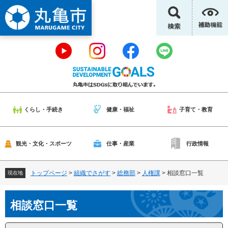
ペ
メ
ー
ニ
ジ
ュ
の
ー
先
を
頭
飛
で
ば
す
し
。
て
本
くらし・手続き
健康・福祉
子育て・教育
文
へ
観光・文化・スポーツ
仕事・産業
行政情報
トップページ
>
組織でさがす
>
総務部
>
人権課
>
相談窓口一覧
現在地
本
相談窓口一覧
文