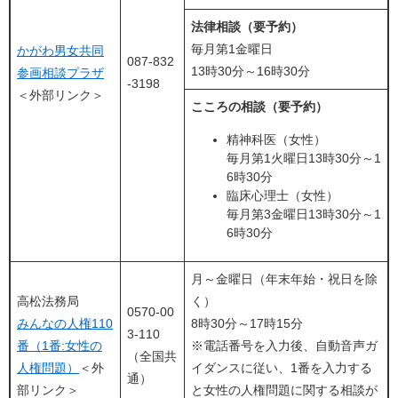
法律相談（要予約）
毎月第1金曜日
かがわ男女共同
087-832
13時30分～16時30分
参画相談プラザ
-3198
＜外部リンク＞
こころの相談（要予約）
精神科医（女性）
毎月第1火曜日13時30分～1
6時30分
臨床心理士（女性）
毎月第3金曜日13時30分～1
6時30分
月～金曜日（年末年始・祝日を除
高松法務局
く）
0570-00
みんなの人権110
8時30分～17時15分
3-110
番（1番:女性の
※電話番号を入力後、自動音声ガ
（全国共
人権問題）
＜外
イダンスに従い、1番を入力する
通）
部リンク＞
と女性の人権問題に関する相談が