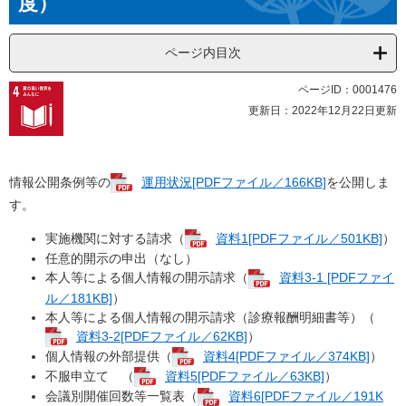
度）
ページ内目次
ページID：0001476
更新日：2022年12月22日更新
情報公開条例等の
運用状況[PDFファイル／166KB]
を公開しま
す。
実施機関に対する請求（
資料1[PDFファイル／501KB]
）
任意的開示の申出（なし）
本人等による個人情報の開示請求（
資料3-1 [PDFファイ
ル／181KB]
）
本人等による個人情報の開示請求（診療報酬明細書等）（
資料3-2[PDFファイル／62KB]
）
個人情報の外部提供（
資料4[PDFファイル／374KB]
）
不服申立て （
資料5[PDFファイル／63KB]
）
会議別開催回数等一覧表（
資料6[PDFファイル／191K