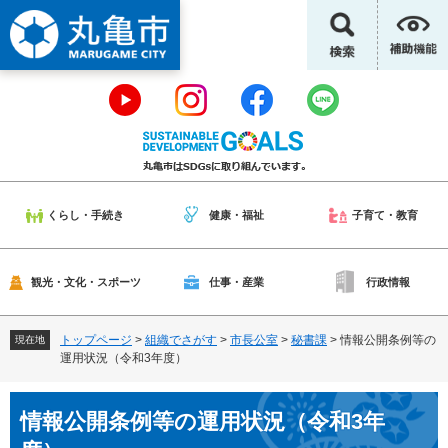
ペ
メ
ー
ニ
ジ
ュ
の
ー
先
を
頭
飛
で
ば
す
し
。
て
本
くらし・手続き
健康・福祉
子育て・教育
文
へ
観光・文化・スポーツ
仕事・産業
行政情報
トップページ
>
組織でさがす
>
市長公室
>
秘書課
>
情報公開条例等の
現在地
運用状況（令和3年度）
本
情報公開条例等の運用状況（令和3年
文