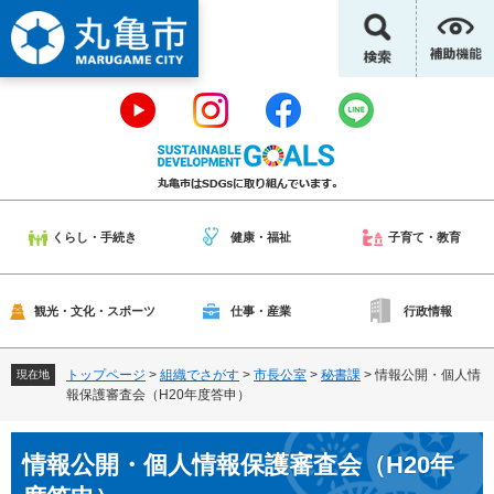
ペ
メ
ー
ニ
ジ
ュ
の
ー
先
を
頭
飛
で
ば
す
し
。
て
本
くらし・手続き
健康・福祉
子育て・教育
文
へ
観光・文化・スポーツ
仕事・産業
行政情報
トップページ
>
組織でさがす
>
市長公室
>
秘書課
>
情報公開・個人情
現在地
報保護審査会（H20年度答申）
本
情報公開・個人情報保護審査会（H20年
文