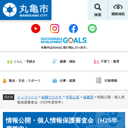
ペ
メ
ー
ニ
ジ
ュ
の
ー
先
を
頭
飛
で
ば
す
し
。
て
本
くらし・手続き
健康・福祉
子育て・教育
文
へ
観光・文化・スポーツ
仕事・産業
行政情報
トップページ
>
組織でさがす
>
市長公室
>
秘書課
>
情報公開・個人情
現在地
報保護審査会（H25年度答申）
本
情報公開・個人情報保護審査会（H25年
文