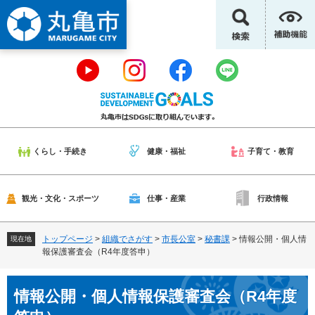
ペ
メ
ー
ニ
ジ
ュ
の
ー
先
を
頭
飛
で
ば
す
し
。
て
本
くらし・手続き
健康・福祉
子育て・教育
文
へ
観光・文化・スポーツ
仕事・産業
行政情報
トップページ
>
組織でさがす
>
市長公室
>
秘書課
>
情報公開・個人情
現在地
報保護審査会（R4年度答申）
本
情報公開・個人情報保護審査会（R4年度
文