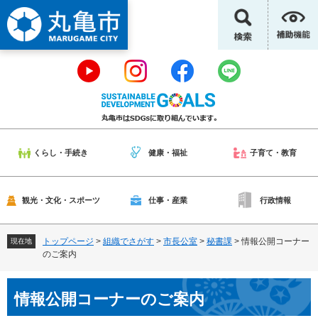
ペ
メ
ー
ニ
ジ
ュ
の
ー
先
を
頭
飛
で
ば
す
し
。
て
本
くらし・手続き
健康・福祉
子育て・教育
文
へ
観光・文化・スポーツ
仕事・産業
行政情報
トップページ
>
組織でさがす
>
市長公室
>
秘書課
>
情報公開コーナー
現在地
のご案内
本
情報公開コーナーのご案内
文