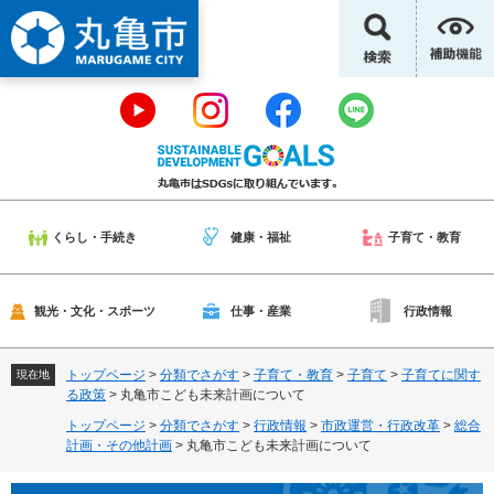
ペ
メ
ー
ニ
ジ
ュ
の
ー
先
を
頭
飛
で
ば
す
し
。
て
本
くらし・手続き
健康・福祉
子育て・教育
文
へ
観光・文化・スポーツ
仕事・産業
行政情報
トップページ
>
分類でさがす
>
子育て・教育
>
子育て
>
子育てに関す
現在地
る政策
>
丸亀市こども未来計画について
トップページ
>
分類でさがす
>
行政情報
>
市政運営・行政改革
>
総合
計画・その他計画
>
丸亀市こども未来計画について