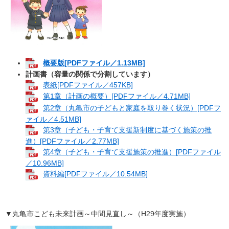
概要版
[PDFファイル／1.13MB]
計画書（容量の関係で分割しています）
表紙[PDFファイル／457KB]
第1章（計画の概要）[PDFファイル／4.71MB]
第2章（丸亀市の子どもと家庭を取り巻く状況）[PDFフ
ァイル／4.51MB]
第3章（子ども・子育て支援新制度に基づく施策の推
進）[PDFファイル／2.77MB]
第4章（子ども・子育て支援施策の推進）[PDFファイル
／10.96MB]
資料編[PDFファイル／10.54MB]
▼丸亀市こども未来計画～中間見直し～（H29年度実施）