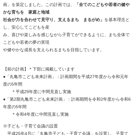
画」を策定しました。この計画では、
「全てのこどもや若者の健や
かな育ちを 家庭と地域
社会が力を合わせて見守り、支えるまち まるがめ」
を基本理念と
し、安心してこどもを産
み、喜びや楽しみを感じながら子育てができるように、まち全体で
こどもや若者の夢の実現
や健やかな成長を支えられるまちを目指しています。
【前の計画】＊下部に掲載しています
●「丸亀市こども未来計画」：計画期間を平成27年度から令和元年
度の5年間
＊平成29年度に中間見直し実施
​●「第2期丸亀市こども未来計画」：計画期間を令和2年度から令和6
年度の5年間
＊令和4年度に中間見直し実施
※子ども・子育て会議の設置
平成25年4月に「丸亀市子ども・子育て会議」を設置し、子育て