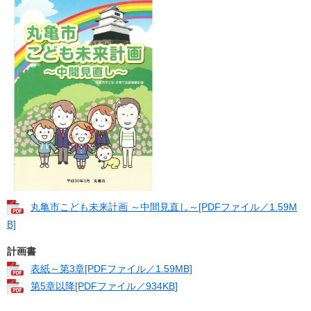
丸亀市こども未来計画 ～中間見直し～​[PDFファイル／1.59M
B]
計画書
表紙～第3章[PDFファイル／1.59MB]
第5章以降[PDFファイル／934KB]