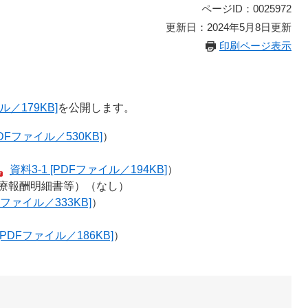
ページID：0025972
更新日：2024年5月8日更新
印刷ページ表示
ル／179KB]
を公開します。
PDFファイル／530KB]
）
資料3-1 [PDFファイル／194KB]
）
療報酬明細書等）（なし）
Fファイル／333KB]
）
[PDFファイル／186KB]
）