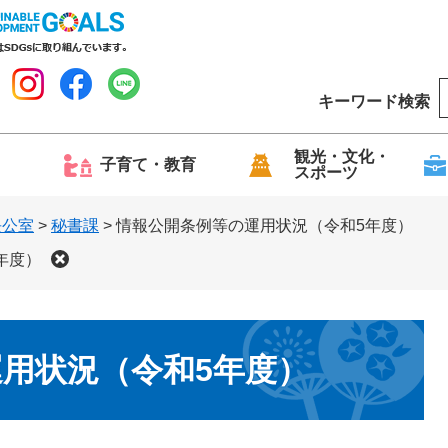
キーワード検索
o
o
g
観光・文化・
子育て・教育
スポーツ
l
e
長公室
>
秘書課
>
情報公開条例等の運用状況（令和5年度）
年度）
用状況（令和5年度）