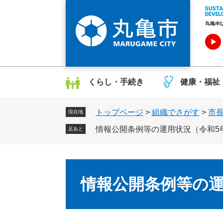
ペ
メ
ー
ニ
ジ
ュ
の
ー
先
を
頭
飛
で
ば
くらし・手続き
健康・福祉
す
し
。
て
トップページ
>
組織でさがす
>
市
本
現在地
文
情報公開条例等の運用状況（令和5
足あと
へ
本
文
情報公開条例等の運