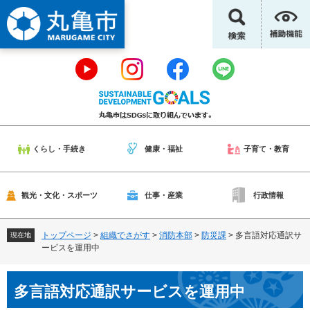
ペ
メ
ー
ニ
ジ
ュ
の
ー
先
を
頭
飛
で
ば
す
し
。
て
本
くらし・手続き
健康・福祉
子育て・教育
文
へ
観光・文化・スポーツ
仕事・産業
行政情報
トップページ
>
組織でさがす
>
消防本部
>
防災課
>
多言語対応通訳サ
現在地
ービスを運用中
本
多言語対応通訳サービスを運用中
文