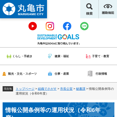
ペ
メ
ー
ニ
ジ
ュ
の
ー
先
を
頭
飛
で
ば
す
し
。
て
本
くらし・手続き
健康・福祉
子育て・教育
文
へ
観光・文化・スポーツ
仕事・産業
行政情報
トップページ
>
組織でさがす
>
市長公室
>
秘書課
>
情報公開条例等の
現在地
運用状況（令和6年度）
本
情報公開条例等の運用状況（令和6年
文