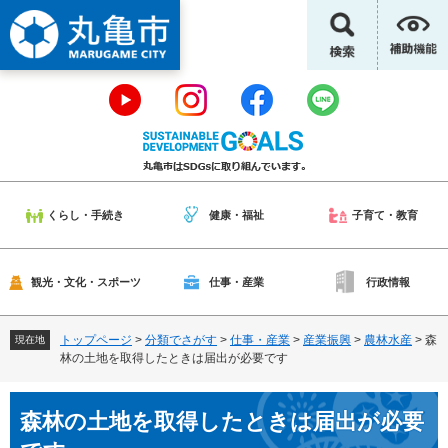
ペ
メ
ー
ニ
ジ
ュ
の
ー
先
を
頭
飛
で
ば
す
し
。
て
本
くらし・手続き
健康・福祉
子育て・教育
文
へ
観光・文化・スポーツ
仕事・産業
行政情報
トップページ
>
分類でさがす
>
仕事・産業
>
産業振興
>
農林水産
>
森
現在地
林の土地を取得したときは届出が必要です
本
森林の土地を取得したときは届出が必要
文