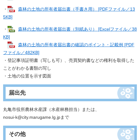
・
森林の土地の所有者届出書（手書き用） [PDFファイル／13
5KB]
・
森林の土地の所有者届出書（別紙あり） [Excelファイル／38
KB]
森林の土地の所有者届出書の確認のポイント・記載例 [PDF
ファイル／482KB]
・登記事項証明書（写しも可）、売買契約書などの権利を取得した
ことがわかる書類の写し
・土地の位置を示す図面
届出先
丸亀市役所農林水産課（水産林務担当）または、
nosui-k@city.marugame.lg.jp
まで
その他