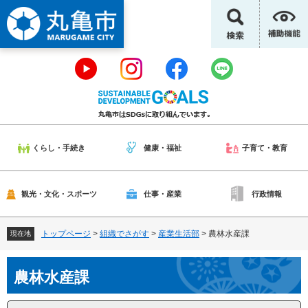
ペ
メ
ー
ニ
ジ
ュ
の
ー
先
を
頭
飛
で
ば
す
し
。
て
本
くらし・手続き
健康・福祉
子育て・教育
文
へ
観光・文化・スポーツ
仕事・産業
行政情報
トップページ
>
組織でさがす
>
産業生活部
>
農林水産課
現在地
本
農林水産課
文