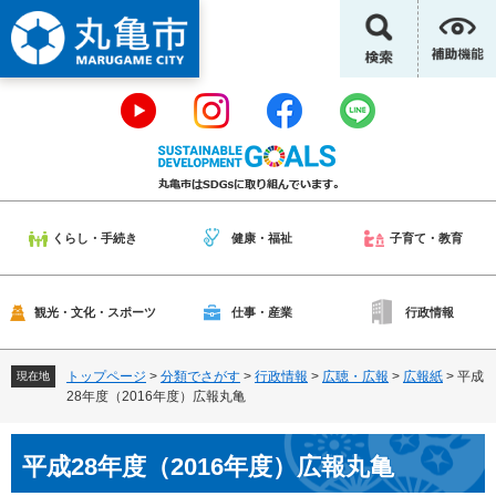
ペ
メ
ー
ニ
ジ
ュ
の
ー
先
を
頭
飛
で
ば
す
し
。
て
本
くらし・手続き
健康・福祉
子育て・教育
文
へ
観光・文化・スポーツ
仕事・産業
行政情報
トップページ
>
分類でさがす
>
行政情報
>
広聴・広報
>
広報紙
>
平成
現在地
28年度（2016年度）広報丸亀
本
平成28年度（2016年度）広報丸亀
文