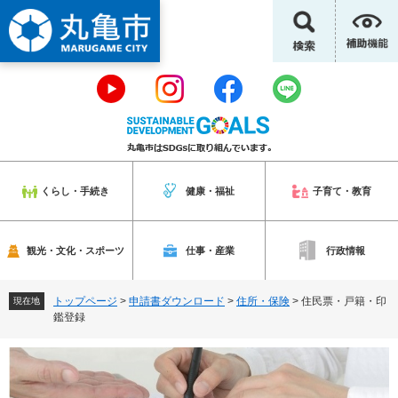
ペ
メ
ー
ニ
ジ
ュ
の
ー
先
を
頭
飛
で
ば
す
し
。
て
本
くらし・手続き
健康・福祉
子育て・教育
文
へ
観光・文化・スポーツ
仕事・産業
行政情報
トップページ
>
申請書ダウンロード
>
住所・保険
>
住民票・戸籍・印
現在地
鑑登録