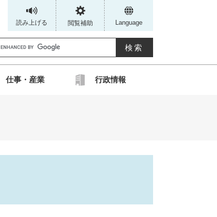
読み上げる
Language
閲覧補助
G
仕事・産業
行政情報
カ
ス
タ
ム
検
索