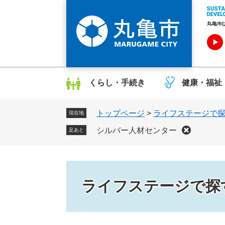
ペ
メ
ー
ニ
ジ
ュ
の
ー
先
を
頭
飛
で
ば
くらし・手続き
健康・福祉
す
し
。
て
トップページ
>
ライフステージで
本
現在地
文
シルバー人材センター
足あと
へ
ライフステージで探