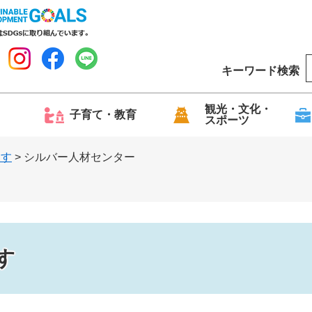
キーワード検索
o
o
g
観光・文化・
子育て・教育
スポーツ
l
e
探す
>
シルバー人材センター
す