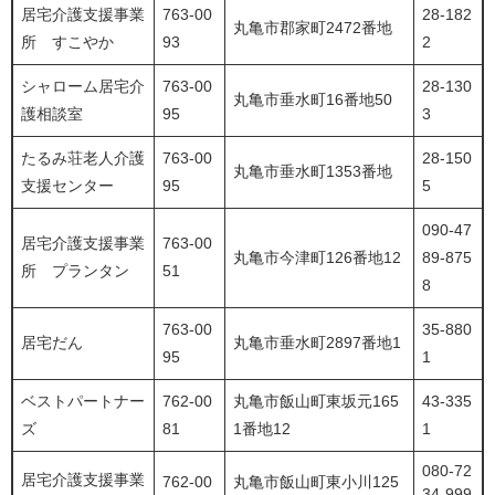
居宅介護支援事業
763-00
28-182
丸亀市郡家町2472番地
所 すこやか
93
2
シャローム居宅介
763-00
28-130
丸亀市垂水町16番地50
護相談室
95
3
たるみ荘老人介護
763-00
28-150
丸亀市垂水町1353番地
支援センター
95
5
090-47
居宅介護支援事業
763-00
丸亀市今津町126番地12
89-875
所 プランタン
51
8
763-00
35-880
居宅だん
丸亀市垂水町2897番地1
95
1
ベストパートナー
762-00
丸亀市飯山町東坂元165
43-335
ズ
81
1番地12
1
080-72
居宅介護支援事業
762-00
丸亀市飯山町東小川125
34-999