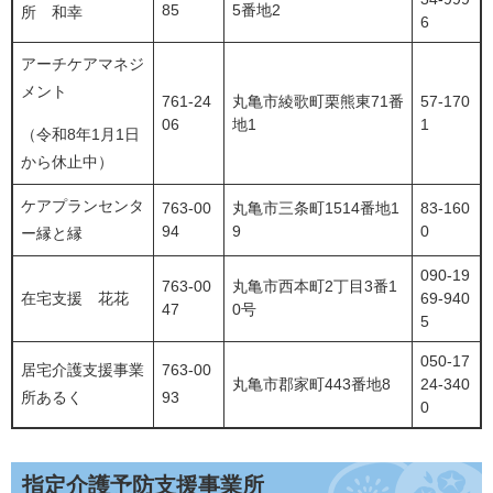
85
5番地2
所 和幸
6
アーチケアマネジ
メント
761-24
丸亀市綾歌町栗熊東71番
57-170
06
地1
1
（令和8年1月1日
から休止中）
ケアプランセンタ
763-00
丸亀市三条町1514番地1
83-160
94
9
0
ー縁と縁
090-19
763-00
丸亀市西本町2丁目3番1
在宅支援 花花
69-940
47
0号
5
050-17
居宅介護支援事業
763-00
丸亀市郡家町443番地8
24-340
所あるく
93
0
指定介護予防支援事業所