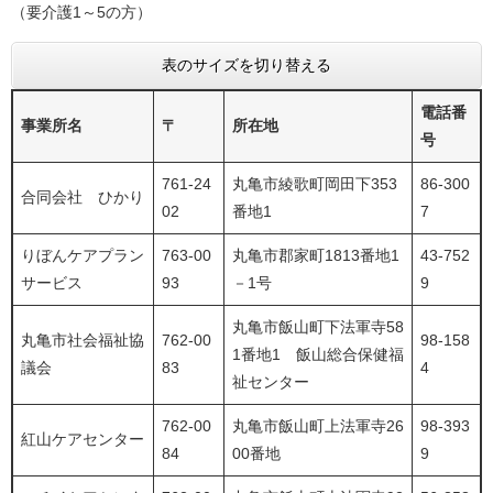
（要介護1～5の方）
表のサイズを切り替える
電話番
事業所名
〒
所在地
号
761-24
丸亀市綾歌町岡田下353
86-300
合同会社 ひかり
02
番地1
7
りぼんケアプラン
763-00
丸亀市郡家町1813番地1
43-752
サービス
93
－1号
9
丸亀市飯山町下法軍寺58
丸亀市社会福祉協
762-00
98-158
1番地1 飯山総合保健福
議会
83
4
祉センター
762-00
丸亀市飯山町上法軍寺26
98-393
紅山ケアセンター
84
00番地
9