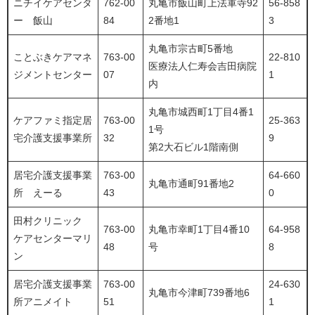
ニチイケアセンタ
762-00
丸亀市飯山町上法軍寺92
56-858
ー 飯山
84
2番地1
3
丸亀市宗古町5番地
ことぶきケアマネ
763-00
22-810
医療法人仁寿会吉田病院
ジメントセンター
07
1
内
丸亀市城西町1丁目4番1
ケアファミ指定居
763-00
25-363
1号
宅介護支援事業所
32
9
第2大石ビル1階南側
居宅介護支援事業
763-00
64-660
丸亀市通町91番地2
所 えーる
43
0
田村クリニック
763-00
丸亀市幸町1丁目4番10
64-958
ケアセンターマリ
48
号
8
ン
居宅介護支援事業
763-00
24-630
丸亀市今津町739番地6
所アニメイト
51
1