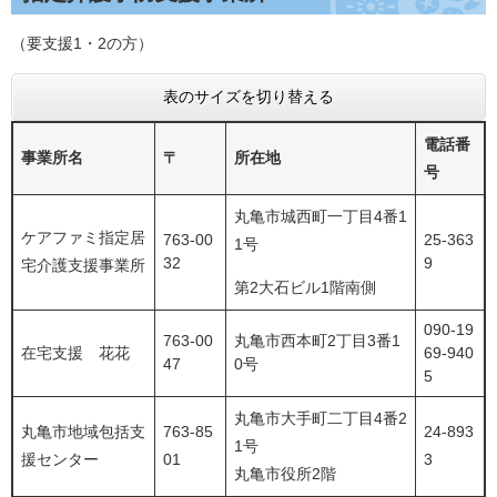
（要支援1・2の方）
表のサイズを切り替える
電話番
事業所名
〒
所在地
号
丸亀市城西町一丁目4番1
ケアファミ指定居
763-00
25-363
1号
32
9
宅介護支援事業所
第2大石ビル1階南側
090-19
763-00
丸亀市西本町2丁目3番1
在宅支援 花花
69-940
47
0号
5
丸亀市大手町二丁目4番2
丸亀市地域包括支
763-85
24-893
1号
援センター
01
3
丸亀市役所2階