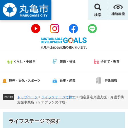
ペ
メ
ー
ニ
ジ
ュ
の
ー
先
を
頭
飛
で
ば
す
し
。
て
本
くらし・手続き
健康・福祉
子育て・教育
文
へ
観光・文化・スポーツ
仕事・産業
行政情報
トップページ
>
ライフステージで探す
>
指定居宅介護支援・介護予防
現在地
支援事業所（ケアプランの作成）
ライフステージで探す