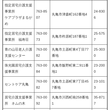
指定居宅介護支援
事業所
763-85
24-830
丸亀市津森町162番地4
ケアプラザまるが
07
6
め
指定居宅介護支援
763-00
25-575
丸亀市柞原町187番地1
事業所 福寿荘
73
7
青の山荘老人介護
763-00
丸亀市土器町東4丁目77
25-303
支援センター
82
番地
0
珠光園居宅介護支
763-00
丸亀市飯野町東二911番
23-200
援事業所
84
地1
0
763-00
丸亀市土器町東7丁目45
23-101
セントケア丸亀
82
7番地
3
居宅介護支援事業
763-00
丸亀市川西町南258番地
35-871
所 ネムの木
92
1
7