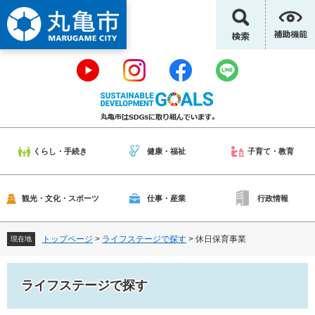
ペ
メ
ー
ニ
ジ
ュ
の
ー
先
を
頭
飛
で
ば
す
し
。
て
本
くらし・手続き
健康・福祉
子育て・教育
文
へ
観光・文化・スポーツ
仕事・産業
行政情報
トップページ
>
ライフステージで探す
>
休日保育事業
現在地
ライフステージで探す