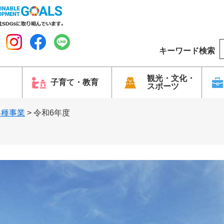
キーワード検索
o
o
g
観光・文化・
子育て・教育
スポーツ
l
e
各種事業
>
令和6年度