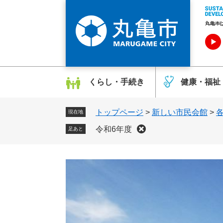
ペ
メ
ー
ニ
ジ
ュ
の
ー
先
を
頭
飛
で
ば
くらし・手続き
健康・福祉
す
し
。
て
トップページ
>
新しい市民会館
>
本
現在地
文
令和6年度
足あと
へ