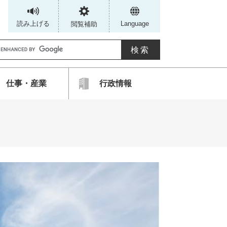
読み上げる
Language
閲覧補助
G
仕事・産業
行政情報
カ
ス
タ
ム
検
索