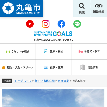
ペ
メ
ー
ニ
ジ
ュ
の
ー
先
を
頭
飛
で
ば
す
し
。
て
本
くらし・手続き
健康・福祉
子育て・教育
文
へ
観光・文化・スポーツ
仕事・産業
行政情報
トップページ
>
新しい市民会館
>
各種事業
>
令和5年度
現在地