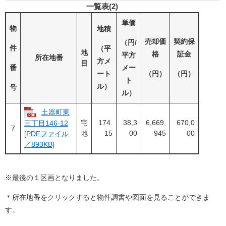
一覧表(2)
単価
物
地積
売却価
契約保
（円/
件
（平
地
格
証金
平方
所在地番
方メ
目
番
メー
ート
（円）
（円）
ト
ル）
号
ル）
土器町東
宅
174.
38,3
6,669,
670,0
三丁目146-12
7
地
15
00
945
00
[PDFファイル
／893KB]
※最後の１区画となりました。
＊所在地番をクリックすると物件調書や図面を見ることができま
す。