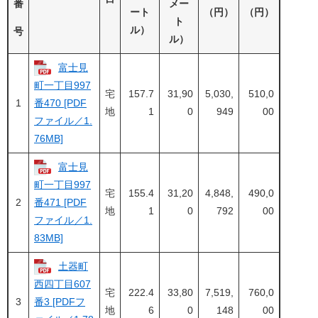
番
メー
ート
（円）
（円）
ト
ル）
号
ル）
富士見
町一丁目997
宅
157.7
31,90
5,030,
510,0
1
番470 [PDF
地
1
0
949
00
ファイル／1.
76MB]
富士見
町一丁目997
宅
155.4
31,20
4,848,
490,0
2
番471 [PDF
地
1
0
792
00
ファイル／1.
83MB]
土器町
西四丁目607
宅
222.4
33,80
7,519,
760,0
3
番3 [PDFフ
地
6
0
148
00