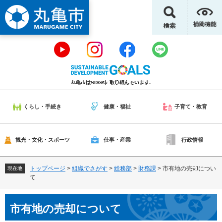
ペ
メ
ー
ニ
ジ
ュ
の
ー
先
を
頭
飛
で
ば
す
し
。
て
本
くらし・手続き
健康・福祉
子育て・教育
文
へ
観光・文化・スポーツ
仕事・産業
行政情報
トップページ
>
組織でさがす
>
総務部
>
財務課
>
市有地の売却につい
現在地
て
本
市有地の売却について
文