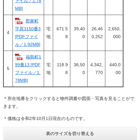
ァイル／1.78
MB]
郡家町
字原3150番3
宅
671.5
39,40
26,46
2,650,
4
[PDFファイ
地
8
0
0,252
000
ル／1.92MB]
福島町1
99番13 [PDF
宅
118.9
36,50
4,342,
440,0
5
ファイル／1.
地
8
0
770
00
78MB]
＊所在地番をクリックすると物件調書や図面・写真を見ることがで
きます。
＊価格は令和2年10月1日現在のものです。
表のサイズを切り替える