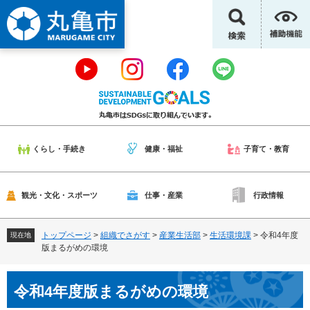
ペ
メ
ー
ニ
ジ
ュ
の
ー
先
を
頭
飛
で
ば
す
し
。
て
本
くらし・手続き
健康・福祉
子育て・教育
文
へ
観光・文化・スポーツ
仕事・産業
行政情報
トップページ
>
組織でさがす
>
産業生活部
>
生活環境課
>
令和4年度
現在地
版まるがめの環境
本
令和4年度版まるがめの環境
文