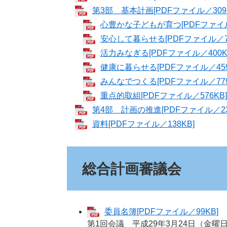
第3部 基本計画[PDFファイル／309K
心豊かな子どもが育つ[PDFファイル
安心して暮らせる[PDFファイル／78
活力みなぎる[PDFファイル／400K
健康に暮らせる[PDFファイル／459
みんなでつくる[PDFファイル／779
重点的取組[PDFファイル／576KB]
第4部 計画の推進[PDFファイル／23
資料[PDFファイル／138KB]
総合計画審議会
委員名簿[PDFファイル／99KB]
第1回会議 平成29年3月24日（金