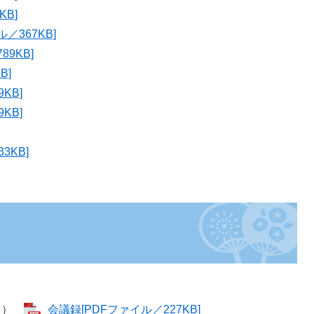
B]
／367KB]
9KB]
B]
KB]
KB]
3KB]
曜日）
会議録[PDFファイル／227KB]