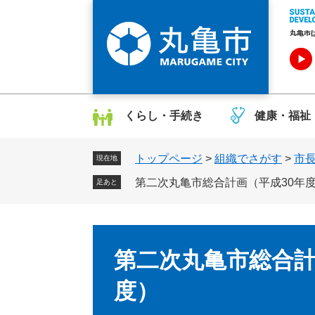
ペ
メ
ー
ニ
ジ
ュ
の
ー
先
を
頭
飛
で
ば
くらし・手続き
健康・福祉
す
し
。
て
トップページ
>
組織でさがす
>
市
本
現在地
文
第二次丸亀市総合計画（平成30年
足あと
へ
本
文
第二次丸亀市総合計
度）