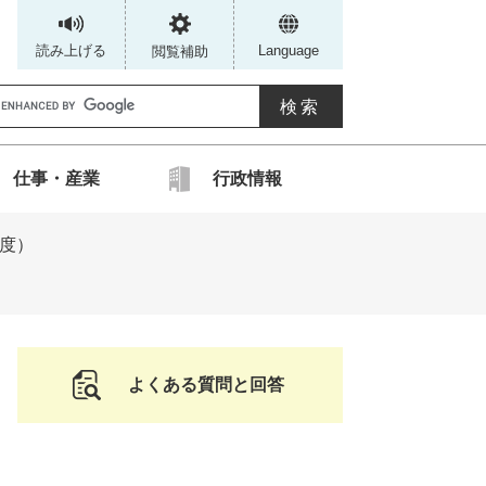
読み上げる
Language
閲覧補助
G
仕事・産業
行政情報
カ
年度）
ス
タ
ム
検
索
よくある質問と回答