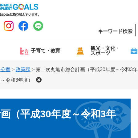
キーワード検索
o
o
g
観光・文化・
子育て・教育
スポーツ
l
e
長公室
>
政策課
>
第二次丸亀市総合計画（平成30年度～令和3
度～令和3年度）
画（平成30年度～令和3年