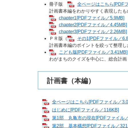
冊子版
全ページはこちら[PDFファ
計画書本編をわかりやすく表現したも
chapter1[PDFファイル／5.9MB]
chapter2[PDFファイル／4.45MB]
chapter3[PDFファイル／2.26MB]
ＰＲ版（
その1[PDFファイル／6.8
計画書本編のポイントを絞って整理し
こども版[PDFファイル／3.41MB]
わがまちのクイズを中心に、総合計画
計画書（本編）
全ページはこちら[PDFファイル／3.07
はじめに[PDFファイル／116KB]
第1部 丸亀市の現在[PDFファイル／1.
第2部 基本構想[PDFファイル／321K