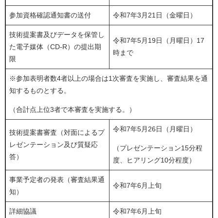
参加資格確認通知書の送付
令和7年3月21日（金曜日）
技術提案書及びデータを保管し
令和7年5月19日（月曜日）17
た電子媒体（CD-R）の提出期
時まで
限
※参加表明者数4者以上の場合は1次審査を実施し、審査結果を通
知するものとする。
（合計点上位3者で本審査を実施する。）
令和7年5月26日（月曜日）
技術提案書審査（対面によるプ
レゼンテーション及び質疑応
（プレゼンテーション15分程
答）
度、ヒアリング10分程度）
事業予定者の発表（審査結果通
令和7年6月上旬
知）
詳細協議
令和7年6月上旬