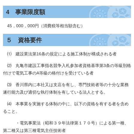
4 事業限度額
45，000，000円（消費税等相当額含む）
５ 資格要件
⑴ 建設業法第16条の規定による施工体制が構成される者
⑵ 丸亀市建設工事指名競争入札参加者資格基準第3条の等級別格
付けで電気工事のA等級の格付けを受けている者
⑶ 香川県内に本社又は支店を有し、専門技術者等の十分な業務
遂行能力及び適切な執行体制を有している法人とする。
⑷ 本事業を実施する体制の中に、以下の資格を有する者を含め
ること。
・電気事業法（昭和３９年法律第１７０号）による第一種、
第二種又は第三種電気主任技術者