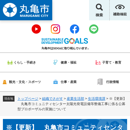
ペ
メ
ー
ニ
ジ
ュ
の
ー
先
を
頭
飛
で
ば
す
し
。
て
本
くらし・手続き
健康・福祉
子育て・教育
文
へ
観光・文化・スポーツ
仕事・産業
行政情報
トップページ
>
組織でさがす
>
産業生活部
>
生活環境課
>
※【更新】
現在地
丸亀市コミュニティセンター太陽光発電設備等整備工事に係る公募
型プロポーザルの実施について
本
※【更新】 丸亀市コミュニティセンタ
文