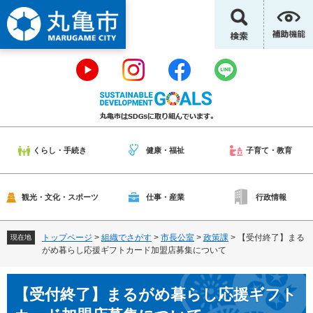
ペ
メ
ー
ニ
ジ
ュ
の
ー
先
を
頭
飛
で
ば
す
し
。
て
本
くらし・手続き
健康・福祉
子育て・教育
文
へ
観光・文化・スポーツ
仕事・産業
行政情報
トップページ
>
組織でさがす
>
市長公室
>
政策課
>
【受付終了】まる
現在地
がめ暮らし応援ギフトカード加盟店募集について
本
【受付終了】まるがめ暮らし応援ギフト
文