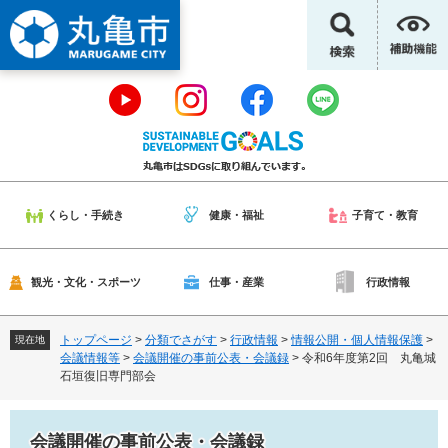
ペ
メ
ー
ニ
ジ
ュ
の
ー
先
を
頭
飛
で
ば
す
し
。
て
本
くらし・手続き
健康・福祉
子育て・教育
文
へ
観光・文化・スポーツ
仕事・産業
行政情報
トップページ
>
分類でさがす
>
行政情報
>
情報公開・個人情報保護
>
現在地
会議情報等
>
会議開催の事前公表・会議録
>
令和6年度第2回 丸亀城
石垣復旧専門部会
会議開催の事前公表・会議録