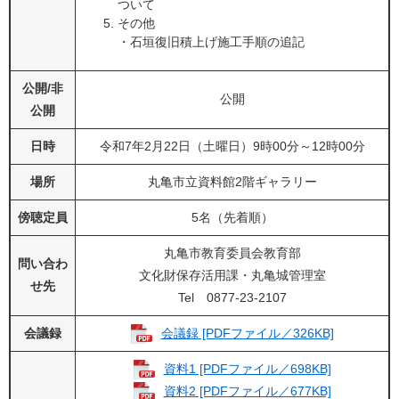
ついて
その他
​・石垣復旧積上げ施工手順の追記
公開/非
公開
公開
日時
令和7年2月22日（土曜日）9時00分～12時00分
場所
丸亀市立資料館2階ギャラリー
傍聴定員
5名（先着順）
丸亀市教育委員会教育部
問い合わ
文化財保存活用課・丸亀城管理室
せ先
Tel 0877-23-2107
会議録
会議録 [PDFファイル／326KB]
資料1 [PDFファイル／698KB]
資料2 [PDFファイル／677KB]