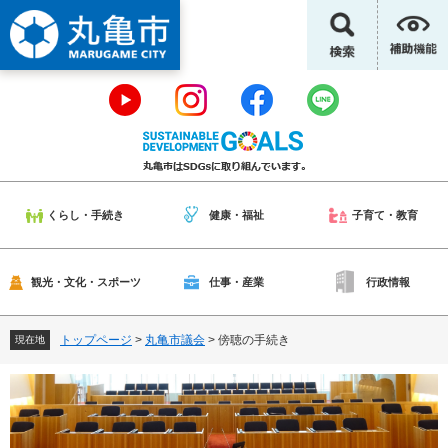
ペ
メ
ー
ニ
ジ
ュ
の
ー
先
を
頭
飛
で
ば
す
し
。
て
本
くらし・手続き
健康・福祉
子育て・教育
文
へ
観光・文化・スポーツ
仕事・産業
行政情報
トップページ
>
丸亀市議会
>
傍聴の手続き
現在地