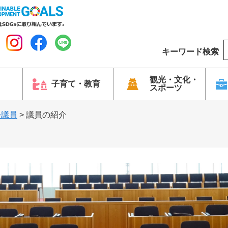
キーワード検索
o
o
g
観光・文化・
子育て・教育
スポーツ
l
e
会議員
>
議員の紹介