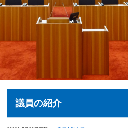
本
文
議員の紹介