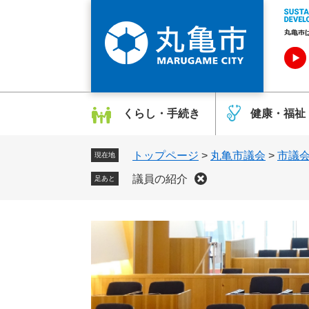
ペ
メ
ー
ニ
ジ
ュ
の
ー
先
を
頭
飛
で
ば
くらし・手続き
健康・福祉
す
し
。
て
トップページ
>
丸亀市議会
>
市議
本
現在地
文
議員の紹介
足あと
へ