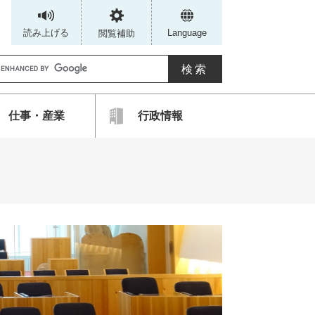
読み上げる
Language
閲覧補助
G
仕事・産業
行政情報
カ
ス
タ
ム
検
索