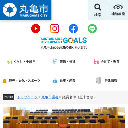
ペ
メ
ー
ニ
ジ
ュ
の
ー
先
を
頭
飛
で
ば
す
し
。
て
本
くらし・手続き
健康・福祉
子育て・教育
文
へ
観光・文化・スポーツ
仕事・産業
行政情報
トップページ
>
丸亀市議会
>
議員名簿（五十音順）
現在地