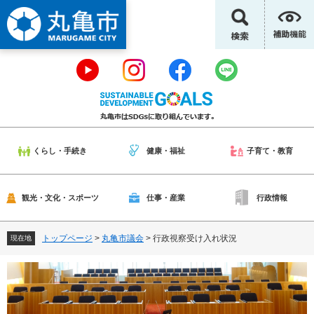
ペ
メ
ー
ニ
ジ
ュ
の
ー
先
を
頭
飛
で
ば
す
し
。
て
本
くらし・手続き
健康・福祉
子育て・教育
文
へ
観光・文化・スポーツ
仕事・産業
行政情報
トップページ
>
丸亀市議会
>
行政視察受け入れ状況
現在地